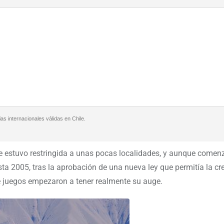
as internacionales válidas en Chile.
le estuvo restringida a unas pocas localidades, y aunque comen
sta 2005, tras la aprobación de una nueva ley que permitía la cr
e juegos empezaron a tener realmente su auge.