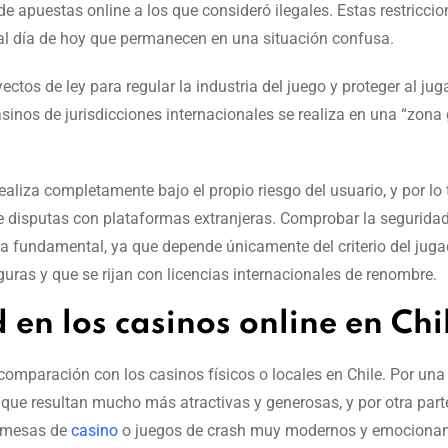
 de apuestas online a los que consideró ilegales. Estas restricci
al día de hoy que permanecen en una situación confusa.
tos de ley para regular la industria del juego y proteger al juga
asinos de jurisdicciones internacionales se realiza en una “zona g
aliza completamente bajo el propio riesgo del usuario, y por lo 
de disputas con plataformas extranjeras. Comprobar la segurida
area fundamental, ya que depende únicamente del criterio del juga
uras y que se rijan con licencias internacionales de renombre.
en los casinos online en Chi
mparación con los casinos físicos o locales en Chile. Por una 
que resultan mucho más atractivas y generosas, y por otra part
, mesas de
casino
o juegos de crash muy modernos y emocionan