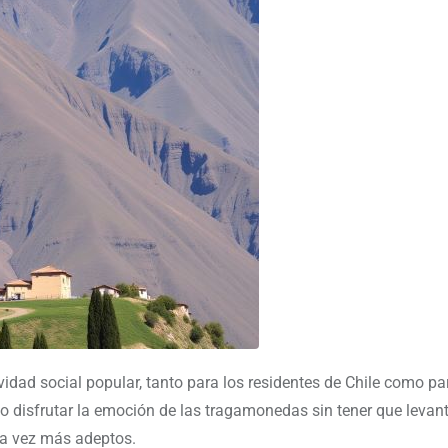
vidad social popular, tanto para los residentes de Chile como p
o disfrutar la emoción de las tragamonedas sin tener que levant
da vez más adeptos.