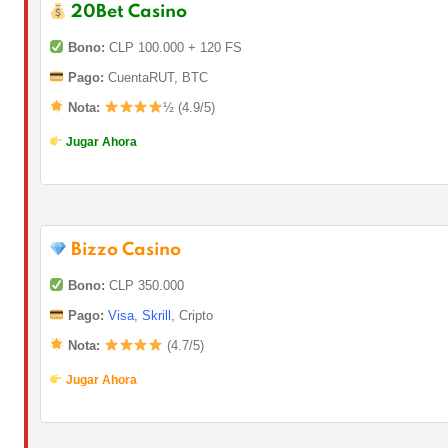
20Bet Casino
Bono:
CLP 100.000 + 120 FS
Pago:
CuentaRUT, BTC
Nota:
½ (4.9/5)
Jugar Ahora
Bizzo Casino
Bono:
CLP 350.000
Pago:
Visa
,
Skrill
, Cripto
Nota:
(4.7/5)
Jugar Ahora