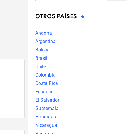
OTROS PAÍSES
Andorra
Argentina
Bolivia
Brasil
Chile
Colombia
Costa Rica
Ecuador
El Salvador
Guatemala
Honduras
Nicaragua
Panamá