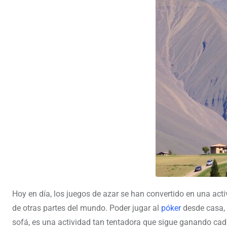
Hoy en día, los juegos de azar se han convertido en una acti
de otras partes del mundo. Poder jugar al
póker
desde casa, 
sofá, es una actividad tan tentadora que sigue ganando ca