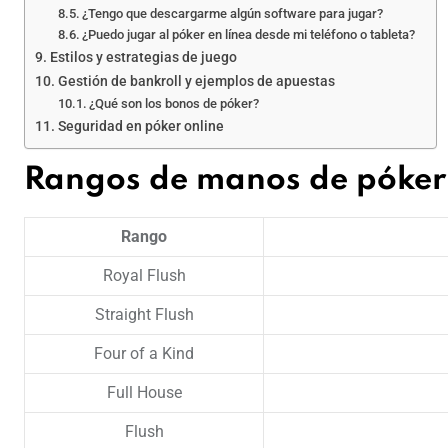
¿Tengo que descargarme algún software para jugar?
¿Puedo jugar al póker en línea desde mi teléfono o tableta?
Estilos y estrategias de juego
Gestión de bankroll y ejemplos de apuestas
¿Qué son los bonos de póker?
Seguridad en póker online
Rangos de manos de póker
Rango
Royal Flush
Straight Flush
Four of a Kind
Full House
Flush