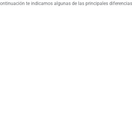
 continuación te indicamos algunas de las principales diferencias