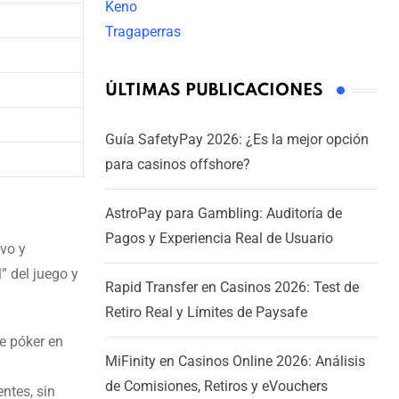
Keno
Tragaperras
ÚLTIMAS PUBLICACIONES
Guía SafetyPay 2026: ¿Es la mejor opción
para casinos offshore?
AstroPay para Gambling: Auditoría de
Pagos y Experiencia Real de Usuario
ivo y
” del juego y
Rapid Transfer en Casinos 2026: Test de
Retiro Real y Límites de Paysafe
de póker en
MiFinity en Casinos Online 2026: Análisis
de Comisiones, Retiros y eVouchers
ntes, sin