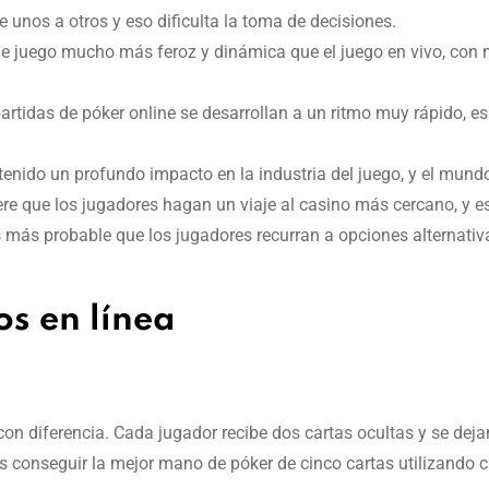
 unos a otros y eso dificulta la toma de decisiones.
 de juego mucho más feroz y dinámica que el juego en vivo, co
 partidas de póker online se desarrollan a un ritmo muy rápido,
a tenido un profundo impacto en la industria del juego, y el mund
ere que los jugadores hagan un viaje al casino más cercano, y 
más probable que los jugadores recurran a opciones alternativ
os en línea
con diferencia. Cada jugador recibe dos cartas ocultas y se deja
s conseguir la mejor mano de póker de cinco cartas utilizando c