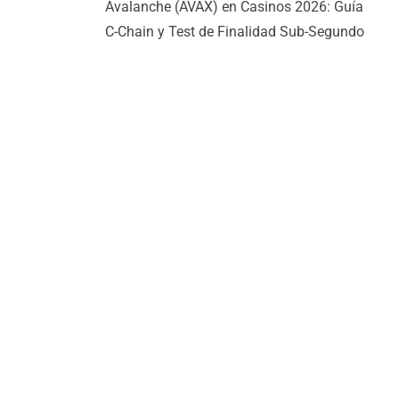
Avalanche (AVAX) en Casinos 2026: Guía
C-Chain y Test de Finalidad Sub-Segundo