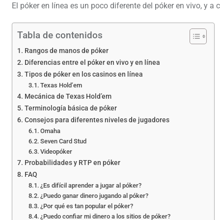
El póker en línea es un poco diferente del póker en vivo, y a
Tabla de contenidos
Rangos de manos de póker
Diferencias entre el póker en vivo y en línea
Tipos de póker en los casinos en línea
Texas Hold’em
Mecánica de Texas Hold’em
Terminología básica de póker
Consejos para diferentes niveles de jugadores
Omaha
Seven Card Stud
Videopóker
Probabilidades y RTP en póker
FAQ
¿Es difícil aprender a jugar al póker?
¿Puedo ganar dinero jugando al póker?
¿Por qué es tan popular el póker?
¿Puedo confiar mi dinero a los sitios de póker?