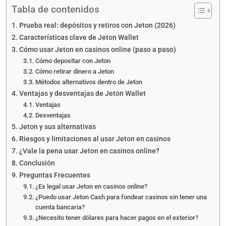
Tabla de contenidos
Prueba real: depósitos y retiros con Jeton (2026)
Características clave de Jeton Wallet
Cómo usar Jeton en casinos online (paso a paso)
Cómo depositar con Jeton
Cómo retirar dinero a Jeton
Métodos alternativos dentro de Jeton
Ventajas y desventajas de Jeton Wallet
Ventajas
Desventajas
Jeton y sus alternativas
Riesgos y limitaciones al usar Jeton en casinos
¿Vale la pena usar Jeton en casinos online?
Conclusión
Preguntas Frecuentes
¿Es legal usar Jeton en casinos online?
¿Puedo usar Jeton Cash para fondear casinos sin tener una
cuenta bancaria?
¿Necesito tener dólares para hacer pagos en el exterior?