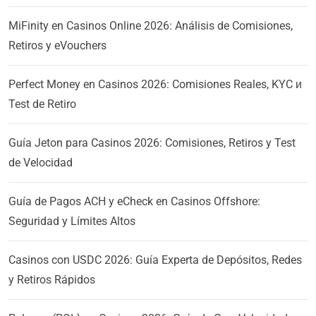
MiFinity en Casinos Online 2026: Análisis de Comisiones,
Retiros y eVouchers
Perfect Money en Casinos 2026: Comisiones Reales, KYC и
Test de Retiro
Guía Jeton para Casinos 2026: Comisiones, Retiros y Test
de Velocidad
Guía de Pagos ACH y eCheck en Casinos Offshore:
Seguridad y Límites Altos
Casinos con USDC 2026: Guía Experta de Depósitos, Redes
y Retiros Rápidos