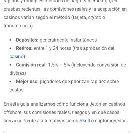
rápidos y múltiples métodos de pago. Sin embargo, en
pruebas recientes, las comisiones reales y la aceptación en
casinos varían según el método (tarjeta, crypto o
transferencia).
Depósitos:
generalmente instantáneos
Retiros:
entre 1 y 24 horas (tras aprobación del
casino
)
Comisión real:
1.5% – 5% (incluyendo conversión de
divisas)
Mejor uso:
jugadores que priorizan rapidez sobre
costos
En esta guía analizamos cómo funciona Jeton en casinos
offshore, sus comisiones reales, riesgos y en qué casos
conviene frente a alternativas como
Skrill
o criptomonedas.