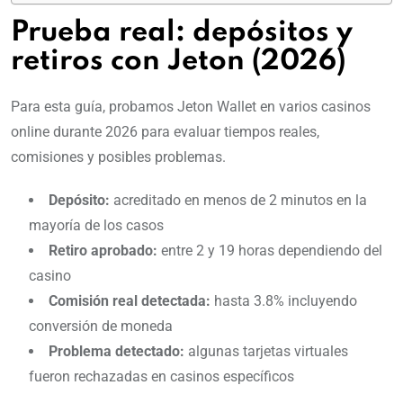
Prueba real: depósitos y
retiros con Jeton (2026)
Para esta guía, probamos Jeton Wallet en varios casinos
online durante 2026 para evaluar tiempos reales,
comisiones y posibles problemas.
Depósito:
acreditado en menos de 2 minutos en la
mayoría de los casos
Retiro aprobado:
entre 2 y 19 horas dependiendo del
casino
Comisión real detectada:
hasta 3.8% incluyendo
conversión de moneda
Problema detectado:
algunas tarjetas virtuales
fueron rechazadas en casinos específicos