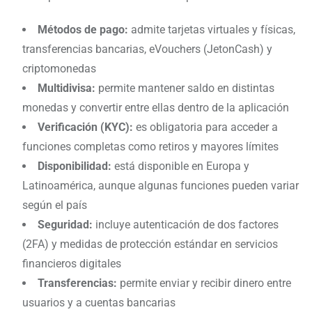
Métodos de pago:
admite tarjetas virtuales y físicas,
transferencias bancarias, eVouchers (JetonCash) y
criptomonedas
Multidivisa:
permite mantener saldo en distintas
monedas y convertir entre ellas dentro de la aplicación
Verificación (KYC):
es obligatoria para acceder a
funciones completas como retiros y mayores límites
Disponibilidad:
está disponible en Europa y
Latinoamérica, aunque algunas funciones pueden variar
según el país
Seguridad:
incluye autenticación de dos factores
(2FA) y medidas de protección estándar en servicios
financieros digitales
Transferencias:
permite enviar y recibir dinero entre
usuarios y a cuentas bancarias