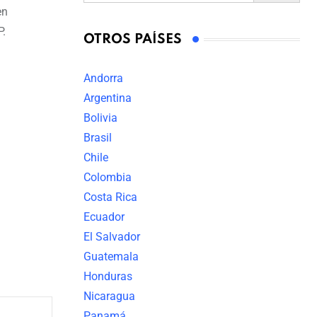
en
P.
OTROS PAÍSES
Andorra
Argentina
Bolivia
Brasil
Chile
Colombia
Costa Rica
Ecuador
El Salvador
Guatemala
Honduras
Nicaragua
Panamá