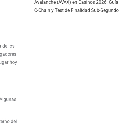
Avalanche (AVAX) en Casinos 2026: Guía
C-Chain y Test de Finalidad Sub-Segundo
 de los
ugadores
jugar hoy
 Algunas
erno del