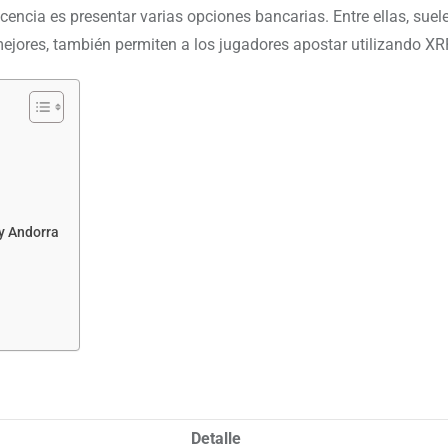
encia es presentar varias opciones bancarias. Entre ellas, suel
jores, también permiten a los jugadores apostar utilizando XR
y Andorra
Detalle