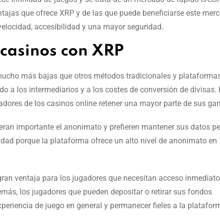
ntajas que ofrece XRP y de las que puede beneficiarse este mer
velocidad, accesibilidad y una mayor seguridad.
s casinos con XRP
ucho más bajas que otros métodos tradicionales y plataformas 
 a los intermediarios y a los costes de conversión de divisas. 
gadores de los casinos online retener una mayor parte de sus ga
eran importante el anonimato y prefieren mantener sus datos p
idad porque la plataforma ofrece un alto nivel de anonimato en
ran ventaja para los jugadores que necesitan acceso inmediato
demás, los jugadores que pueden depositar o retirar sus fondos
periencia de juego en general y permanecer fieles a la platafor