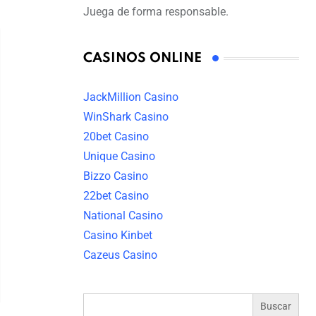
Juega de forma responsable.
CASINOS ONLINE
JackMillion Casino
WinShark Casino
20bet Casino
Unique Casino
Bizzo Casino
22bet Casino
National Casino
Casino Kinbet
Cazeus Casino
Search
for: