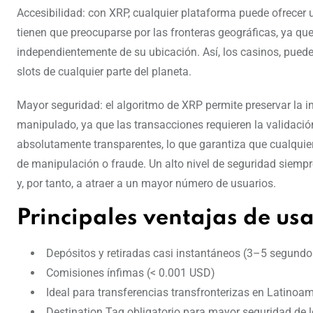
Accesibilidad: con XRP, cualquier plataforma puede ofrecer
tienen que preocuparse por las fronteras geográficas, ya que 
independientemente de su ubicación. Así, los casinos, puede
slots de cualquier parte del planeta.
Mayor seguridad: el algoritmo de XRP permite preservar la in
manipulado, ya que las transacciones requieren la validaci
absolutamente transparentes, lo que garantiza que cualquie
de manipulación o fraude. Un alto nivel de seguridad siemp
y, por tanto, a atraer a un mayor número de usuarios.
Principales ventajas de us
Depósitos y retiradas casi instantáneos (3–5 segundo
Comisiones ínfimas (< 0.001 USD)
Ideal para transferencias transfronterizas en Latinoa
Destination Tag obligatorio para mayor seguridad de 