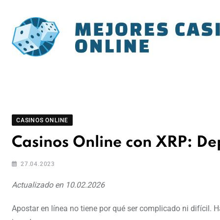
Skip
to
content
CASINOS ONLINE
Casinos Online con XRP: De
27.04.2023
Actualizado en 10.02.2026
Apostar en línea no tiene por qué ser complicado ni difícil