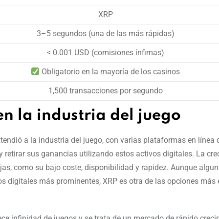
XRP
3–5 segundos (una de las más rápidas)
< 0.001 USD (comisiones ínfimas)
Obligatorio en la mayoría de los casinos
1,500 transacciones por segundo
en la industria del juego
endió a la industria del juego, con varias plataformas en línea 
 retirar sus ganancias utilizando estos activos digitales. La cre
jas, como su bajo coste, disponibilidad y rapidez. Aunque algu
vos digitales más prominentes, XRP es otra de las opciones más
rece infinidad de juegos y se trata de un mercado de rápido crec