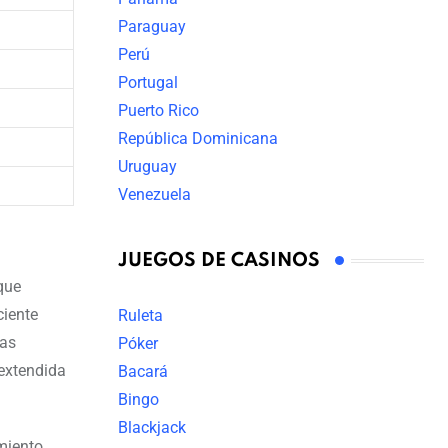
Paraguay
Perú
Portugal
Puerto Rico
República Dominicana
Uruguay
Venezuela
JUEGOS DE CASINOS
que
ciente
Ruleta
nas
Póker
 extendida
Bacará
Bingo
Blackjack
imiento